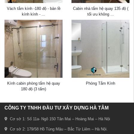
Vách tắm kính -180 độ - bản lề
Cabin nhà tắm hệ quay 135 độ (
kính kính - ...
tối ưu không ...
Kính cabin phòng tắm hệ quay
Phòng Tắm Kính
180 độ (3 tấm)
CÔNG TY TNHH ĐẦU TƯ XÂY DỰNG HÀ TÂM
Cơ sở 1: Số 11a- Ngõ 150 Tân Mai – Hoàng Mai – Hà Nội
Cơ sở 2: 179/58 Hồ Tùng Mậu – Bắc Từ Liêm – Hà Nội.