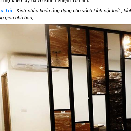
i thợ khéo tay đã có kinh nghiệm 10 năm.
u Trà
:
Kính nhập khẩu ứng dụng cho vách kính nội thất , kín
ng gian nhà bạn,