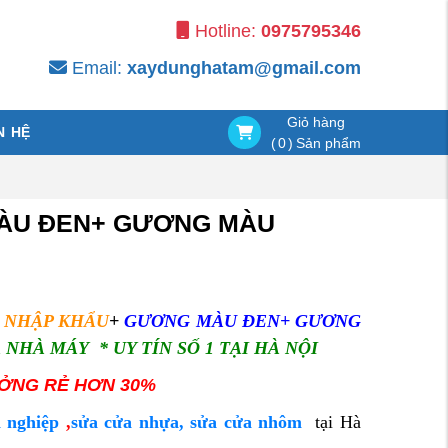
Hotline:
0975795346
Email:
xaydunghatam@gmail.com
Giỏ hàng
N HỆ
(
0
)
Sản phẩm
MÀU ĐEN+ GƯƠNG MÀU
 NHẬP KHẨU
+
GƯƠNG MÀU ĐEN+ GƯƠNG
Á NHÀ MÁY * UY TÍN SỐ 1 TẠI HÀ NỘI
ƯỞNG RẺ HƠN 30%
 nghiệp
,
sửa cửa nhựa, sửa cửa nhôm
tại Hà