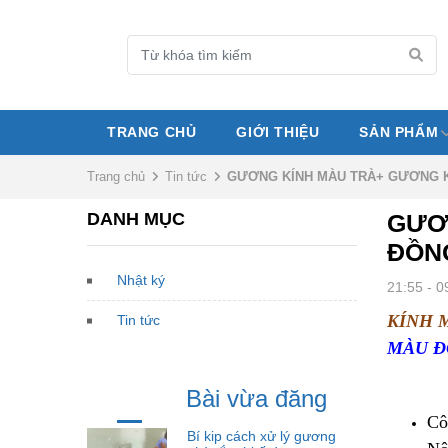
TRANG CHỦ
GIỚI THIỆU
SẢN PHẨM
Trang chủ
Tin tức
GƯƠNG KÍNH MÀU TRÀ+ GƯƠNG K
DANH MỤC
GƯƠ
ĐỒN
Nhật ký
21:55 - 0
KÍNH 
Tin tức
MÀU 
Bài vừa đăng
Cô
Bí kip cách xử lý gương