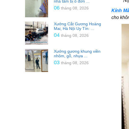
Nộ
nhà tắm bị ố đơn ...
06
tháng 08, 2026
Kính Mà
cho khô
Xưởng Cắt Gương Hoàng
Mai, Hà Nội Uy Tín: ...
04
tháng 08, 2026
Xưởng gương khung viền
nhôm, gỗ, nhựa ...
03
tháng 08, 2026