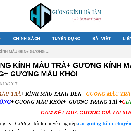
CHÍNH SÁCH
TUYỂN DỤNG
BÀI VIẾT
LIÊ
ÍNH MÀU ĐEN+ GƯƠNG ...
NG KÍNH MÀU TRÀ+ GƯƠNG KÍNH 
G+ GƯƠNG MÀU KHÓI
9/10/2017
MÀU TRÀ
+
KÍNH MÀU XANH ĐEN
+
GƯƠNG MÀU TRÀ
ĐỒNG
+ GƯƠNG MÀU KHÓI+ GƯƠNG TRANG TRÍ +
G
I
CAM KẾT MUA GƯƠNG GIÁ TẠI X
ng ty Gương kính chuyên nghiệp
,
cắt gương kính chuyên