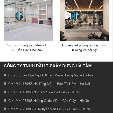
Gương Phòng Tập Múa - Trợ
Gương led phòng tập Gym -Xu
Thủ Đắc Lực Cho Bạn ...
hướng và nổi bật
CÔNG TY TNHH ĐẦU TƯ XÂY DỰNG HÀ TÂM
Cơ sở 1: Số 11a- Ngõ 150 Tân Mai – Hoàng Mai – Hà Nội
Cơ sở 2: 179/58 Hồ Tùng Mậu – Bắc Từ Liêm – Hà Nội.
Cơ sở 3: 168/58 Ngô Thì Sỹ – Hà Đông – Hà Nội.
Cơ sở 4: 274/68 Hoàng Quốc Việt – Cầu Giấy – Hà Nội.
Cơ sở 5: 268/85/96 Nguyễn Văn Cừ – Gia Lâm – Hà Nội.