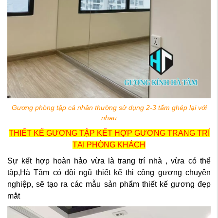
Gương phòng tập cá nhân thường sử dụng 2-3 tấm ghép lại với
nhau
THIẾT KẾ GƯƠNG TẬP KẾT HỢP GƯƠNG TRANG TRÍ
TẠI PHÒNG KHÁCH
Sự kết hợp hoàn hảo vừa là trang trí nhà , vừa có thể
tập,Hà Tâm có đội ngũ thiết kế thi công gương chuyên
nghiệp, sẽ tạo ra các mẫu sản phẩm thiết kế gương đẹp
mắt