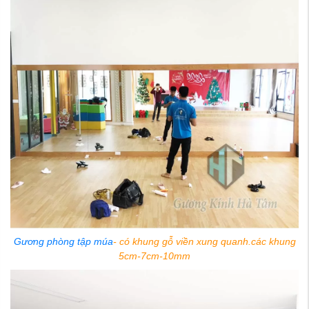
Gương phòng tập múa
- có khung gỗ viền xung quanh.các khung
5cm-7cm-10mm