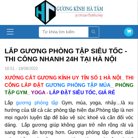
LẮP GƯƠNG PHÒNG TẬP SIÊU TỐC -
THI CÔNG NHANH 24H TẠI HÀ NỘI
18:51 - 19/08/2022
XƯỞNG CẮT GƯƠNG KÍNH UY TÍN SỐ 1 HÀ NỘI_ THI
CÔNG LẮP ĐẶT
GƯƠNG PHÒNG TẬP MÚA
_
PHÒNG
TẬP GYM
_
YOGA
-
LẮP ĐẶT SIÊU TỐC, GIÁ RẺ
Lắp
gương phòng tập
Gym, múa, yoga, nhảy…là xu
hướng của tất cả các phòng tập hiện đại.Phòng tập là nơi
mọi người luyện tập để bảo vệ sức khoẻ và cân đối vóc
dáng. Lắp gương giúp không gian trở nên rộng rãi và
sang trọng, ấn tượng hơn. Gương phòng tập được dán