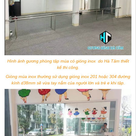
Hình ảnh gương phòng tập múa có gióng inox do Hà Tâm thiết
kế thi công.
Gióng múa inox thường sử dụng gióng inox 201 hoặc 304 đường
kính d38mm sẽ vừa tay nắm của người lớn và trẻ e khi tập.