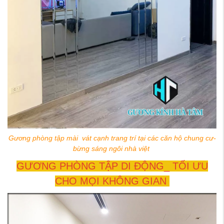
Gương phòng tập mài vát cạnh trang trí tại các căn hộ chung cư-
bừng sáng ngôi nhà việt
GƯƠNG PHÒNG TẬP DI ĐỘNG_ TỐI ƯU
CHO MỌI KHÔNG GIAN