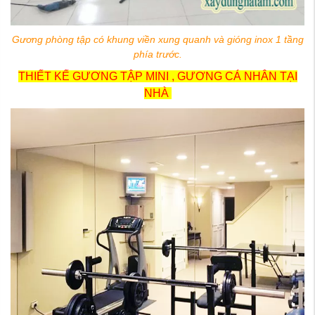
Gương phòng tập có khung viền xung quanh và gióng inox 1 tầng
phía trước.
THIẾT KẾ GƯƠNG TẬP MINI , GƯƠNG CÁ NHÂN TẠI
NHÀ