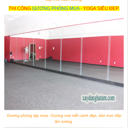
THI CÔNG
GƯƠNG PHÒNG MÚA
- YOGA SIÊU ĐẸP.
Gương phòng tập múa- Gương mài xiết cạnh đẹp, dán trực tiếp
lên tường
.