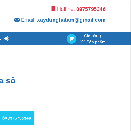
Hotline:
0975795346
Email:
xaydunghatam@gmail.com
Giỏ hàng
N HỆ
(
0
)
Sản phẩm
a sổ
0975795346