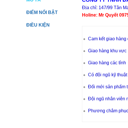
CÔNG TY TNHH ĐÂ
Địa chỉ: 147/99 Tân Ma
ĐIỂM NỔI BẬT
Holine:
Mr Quyết
097
ĐIỀU KIỆN
Cam kết giao hàng 
Giao hàng khu vực 
Giao hàng các tỉnh
Có đội ngũ kỹ thuật
Đổi mới sản phẩm t
Đội ngũ
nhân viên nh
Phương châm phục