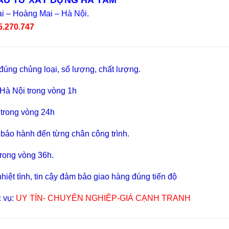
̀U TƯ XÂY DỰNG HÀ TÂM
i – Hoàn
g Mai – Hà Nội.
5.270.747
đúng chủng loại, số lượng, chất lượng.
Hà Nội trong vòng 1h
trong vòng 24h
 bảo hành đến từng chân công trình.
rong vòng 36h.
iệt tình, tin
c
ậy
đảm bảo
giao hàng đúng tiến độ
 vụ:
UY TÍN- CHUYÊN NGHIỆP-GIÁ CẠNH TRANH