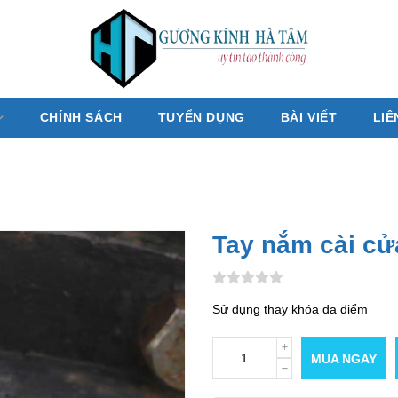
CHÍNH SÁCH
TUYỂN DỤNG
BÀI VIẾT
LIÊ
Tay nắm cài cử
Sử dụng thay khóa đa điểm
MUA NGAY