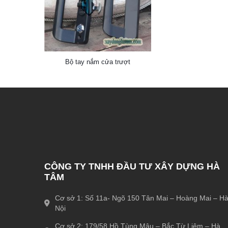
Bộ tay nắm cửa trượt
CÔNG TY TNHH ĐẦU TƯ XÂY DỰNG HÀ
TÂM
Cơ sở 1: Số 11a- Ngõ 150 Tân Mai – Hoàng Mai – Ha
Nội
Cơ sở 2: 179/58 Hồ Tùng Mậu – Bắc Từ Liêm – Hà