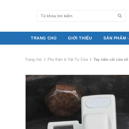
TRANG CHỦ
GIỚI THIỆU
SẢN PHẨM
Trang chủ
Phụ Kiện & Vật Tư Cửa
Tay nắm cài cửa sổ